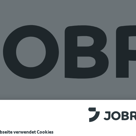
e auf
www.jobrad.org
.